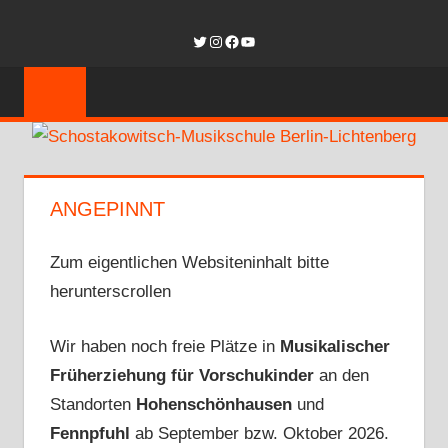
Zum
SCHOSTAKOW
Twitter
Instagram
Facebook
YouTube
Inhalt
springen
MUSIKSCHUL
BERLIN-
LICHTENBER
ANGEPINNT
Zum eigentlichen Websiteninhalt bitte
herunterscrollen
Wir haben noch freie Plätze in
Musikalischer
Früherziehung für Vorschukinder
an den
Standorten
Hohenschönhausen
und
Fennpfuhl
ab September bzw. Oktober 2026.