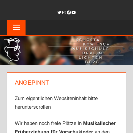
Zum
SCHOSTAKOW
Twitter
Instagram
Facebook
YouTube
Inhalt
springen
MUSIKSCHUL
BERLIN-
LICHTENBER
ANGEPINNT
Zum eigentlichen Websiteninhalt bitte
herunterscrollen
Wir haben noch freie Plätze in
Musikalischer
Früherziehung für Vorschukinder
an den