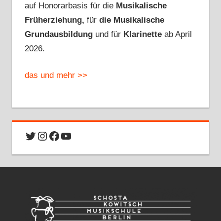
auf Honorarbasis für die
Musikalische
Früherziehung,
für
die Musikalische
Grundausbildung
und für
Klarinette
ab April
2026.
das und mehr >>
Twitter
Instagram
Facebook
YouTube