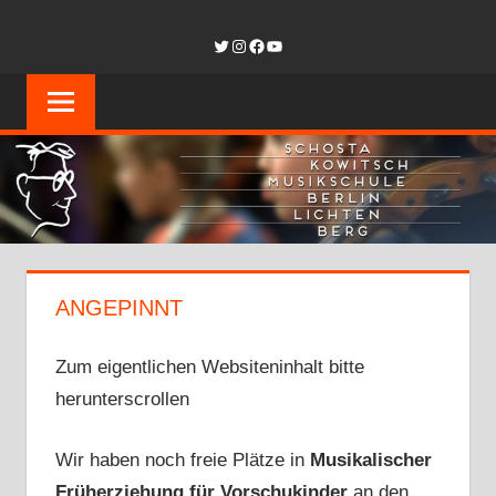
Zum
SCHOSTAKOW
Twitter
Instagram
Facebook
YouTube
Inhalt
springen
MUSIKSCHUL
BERLIN-
LICHTENBER
ANGEPINNT
Zum eigentlichen Websiteninhalt bitte
herunterscrollen
Wir haben noch freie Plätze in
Musikalischer
Früherziehung für Vorschukinder
an den