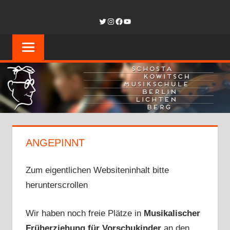
Zum
SCHOSTAKOW
Twitter
Instagram
Facebook
YouTube
Inhalt
springen
MUSIKSCHUL
BERLIN-
LICHTENBER
ANGEPINNT
Zum eigentlichen Websiteninhalt bitte
herunterscrollen
Wir haben noch freie Plätze in
Musikalischer
Früherziehung für Vorschukinder
an den