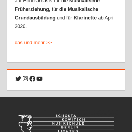
auf Honorarbasis für die
Musikalische
Früherziehung,
für
die Musikalische
Grundausbildung
und für
Klarinette
ab April
2026.
das und mehr >>
Twitter
Instagram
Facebook
YouTube