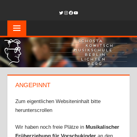
Zum
SCHOSTAKOW
Twitter
Instagram
Facebook
YouTube
Inhalt
springen
MUSIKSCHUL
BERLIN-
LICHTENBER
ANGEPINNT
Zum eigentlichen Websiteninhalt bitte
herunterscrollen
Wir haben noch freie Plätze in
Musikalischer
Früherziehung für Vorschukinder
an den