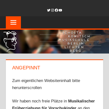
Zum
SCHOSTAKOW
Twitter
Instagram
Facebook
YouTube
Inhalt
springen
MUSIKSCHUL
BERLIN-
LICHTENBER
ANGEPINNT
Zum eigentlichen Websiteninhalt bitte
herunterscrollen
Wir haben noch freie Plätze in
Musikalischer
Früherziehung für Vorschukinder
an den