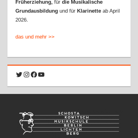
Früherziehung,
für
die Musikalische
Grundausbildung
und für
Klarinette
ab April
2026.
das und mehr >>
Twitter
Instagram
Facebook
YouTube