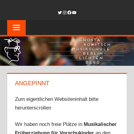
Zum
SCHOSTAKOW
Twitter
Instagram
Facebook
YouTube
Inhalt
springen
MUSIKSCHUL
BERLIN-
LICHTENBER
ANGEPINNT
Zum eigentlichen Websiteninhalt bitte
herunterscrollen
Wir haben noch freie Plätze in
Musikalischer
Früherziehung für Vorschukinder
an den