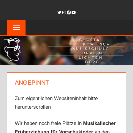
Zum
SCHOSTAKOW
Twitter
Instagram
Facebook
YouTube
Inhalt
springen
MUSIKSCHUL
BERLIN-
LICHTENBER
ANGEPINNT
Zum eigentlichen Websiteninhalt bitte
herunterscrollen
Wir haben noch freie Plätze in
Musikalischer
Früherziehung für Vorschukinder
an den